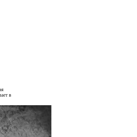
ая
пает в