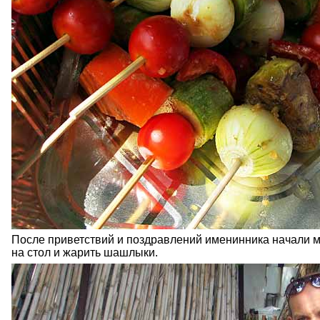
После приветствий и поздравлений именинника начали м
на стол и жарить шашлыки.