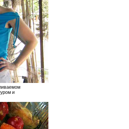
еливаемом
туром и