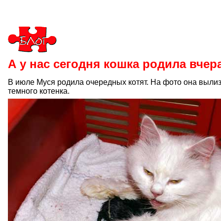
А у нас сегодня кошка родила вчера 
В июле Муся родила очередных котят. На фото она выли
темного котенка.