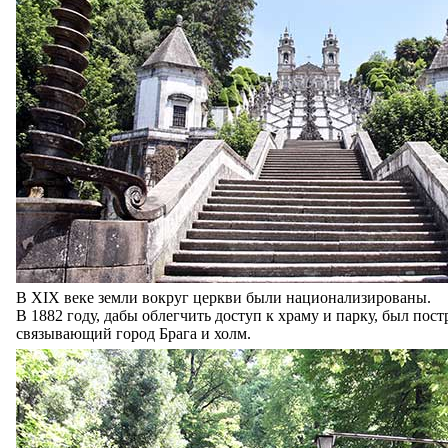
В XIX веке земли вокруг церкви были национализированы.
В 1882 году, дабы облегчить доступ к храму и парку, был пос
связывающий город Брага и холм.