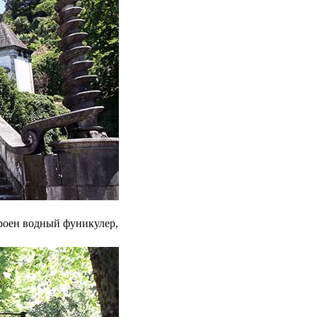
троен водный фуникулер,