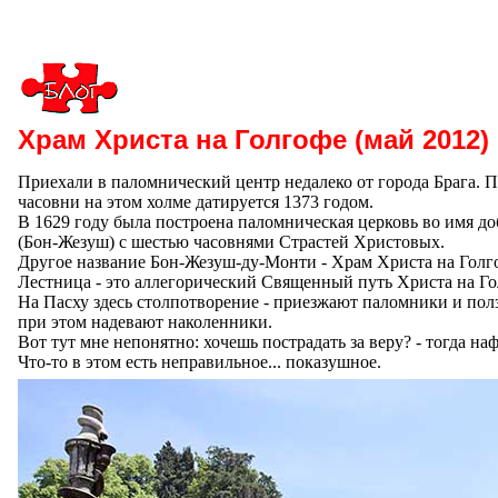
Храм Христа на Голгофе (май 2012)
Приехали в паломнический центр недалеко от города Брага. 
часовни на этом холме датируется 1373 годом.
В 1629 году была построена паломническая церковь во имя д
(Бон-Жезуш) с шестью часовнями Страстей Христовых.
Другое название Бон-Жезуш-ду-Монти - Храм Христа на Голг
Лестница - это аллегорический Священный путь Христа на Го
На Пасху здесь столпотворение - приезжают паломники и полз
при этом надевают наколенники.
Вот тут мне непонятно: хочешь пострадать за веру? - тогда н
Что-то в этом есть неправильное... показушное.