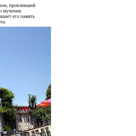
рион, пронзивший
о мучения.
ршает его память
та.