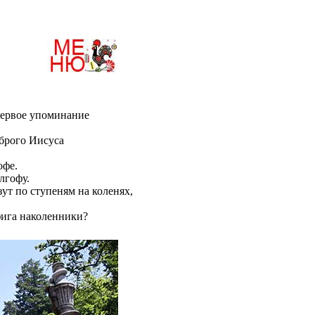
Первое упоминание
оброго Иисуса
офе.
лгофу.
ут по ступеням на коленях,
афига наколенники?