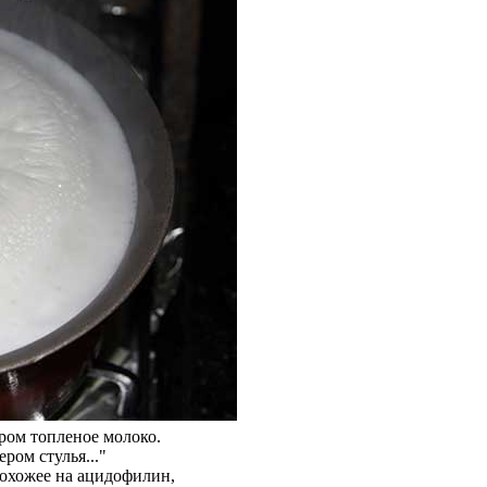
ером топленое молоко.
ром стулья..."
 похожее на ацидофилин,