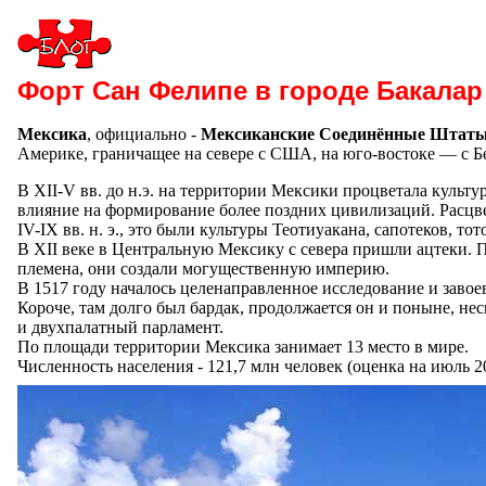
Форт
Сан Фелипе
в городе Бакалар 
Мексика
, официально -
Мексиканские Соединённые Штат
Америке, граничащее на севере с США, на юго-востоке — с Б
В XII-V вв. до н.э. на территории Мексики процветала культу
влияние на формирование более поздних цивилизаций. Расцв
IV-IX вв. н. э., это были культуры Теотиуакана, сапотеков, тот
В XII веке в Центральную Мексику с севера пришли ацтеки. 
племена, они создали могущественную империю.
В 1517 году началось целенаправленное исследование и заво
Короче, там долго был бардак, продолжается он и поныне, не
и двухпалатный парламент.
По площади территории Мексика занимает 13 место в мире.
Численность населения - 121,7 млн человек (оценка на июль 20