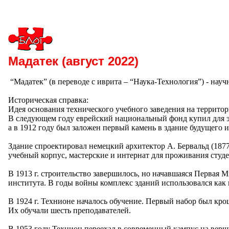
Мадатек (август 2022)
“Мадатек” (в переводе с иврита – “Наука-Технология”) - науч
Историческая справка:
Идея основания технического учебного заведения на территор
В следующем году еврейский национальный фонд купил для э
а в 1912 году был заложен первый камень в здание будущего и
Здание спроектировал немецкий архитектор А. Бервальд (1877 
учебный корпус, мастерские и интернат для проживания студе
В 1913 г. строительство завершилось, но начавшаяся Первая 
института. В годы войны комплекс зданий использовался как 
В 1924 г. Технионе началось обучение. Первый набор был кро
Их обучали шесть преподавателей.
В 1953 году Технион переехал в современный кампус на вер