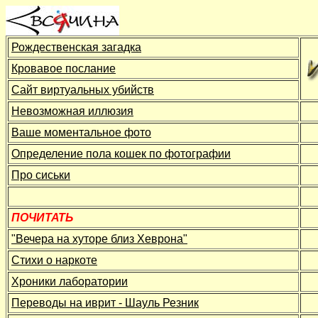
Рождественская загадка
Кровавое послание
Сайт виртуальных убийств
Невозможная иллюзия
Ваше моментальное фото
Определение пола кошек по фотографии
Про сиськи
ПОЧИТАТЬ
"Вечера на хуторе близ Хеврона"
Стихи о наркоте
Хроники лаборатории
Переводы на иврит - Шауль Резник