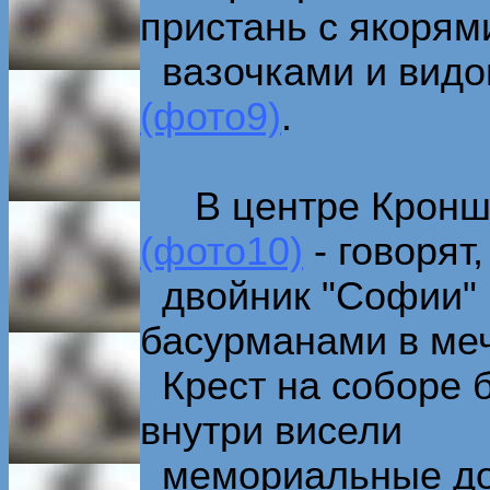
пристань с якорям
вазочками и видо
(фото9)
.
В центре Кроншта
(фото10)
- говорят,
двойник "Софии" 
басурманами в меч
Крест на соборе б
внутри висели
мемориальные дос