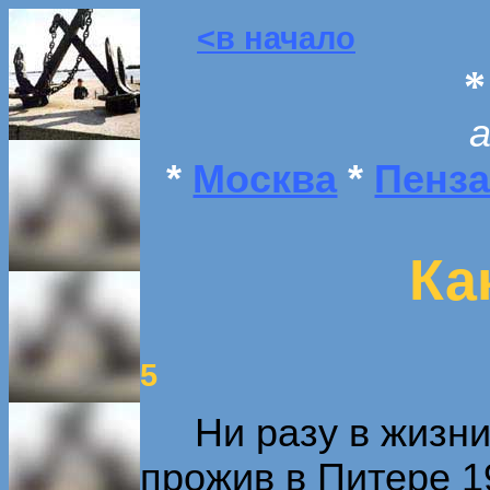
<в начало
*
Москва
*
Пенз
Как
5
Ни разу в жизни 
прожив в Питере 1