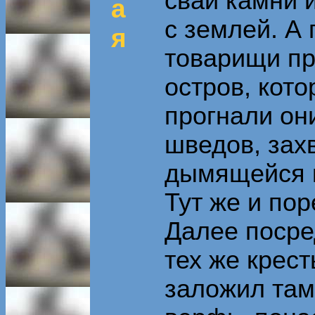
свай камни 
а
с землей. А
я
товарищи п
остров, кот
прогнали он
шведов, зах
дымящейся 
Тут же и по
Далее поср
тех же крест
заложил там