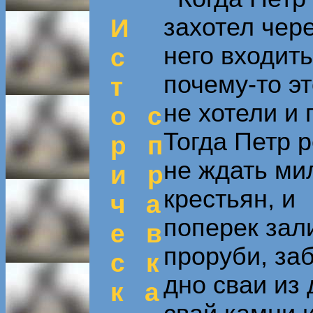
захотел чер
И
него входит
с
почему-то эт
т
не хотели и 
о с
Тогда Петр 
р п
не ждать ми
и р
крестьян, и
ч а
поперек зал
е в
проруби, за
с к
дно сваи из
к а