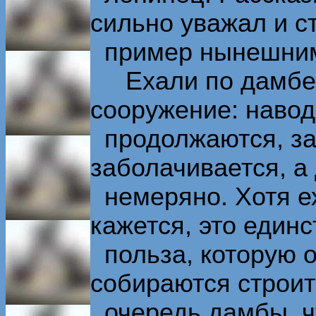
сильно уважал и с
пример нынешним
Ехали по дамбе -
сооружение: наво
продолжаются, зал
заболачивается, а
немеряно. Хотя ех
кажется, это един
польза, которую о
собираются строит
очередь дамбы, ч