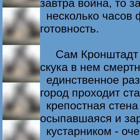
завтра война, то з
несколько часов 
готовность.
Сам Кронштадт н
скука в нем смертн
единственное разв
город проходит ст
крепостная стена 
осыпавшаяся и за
кустарником - оче