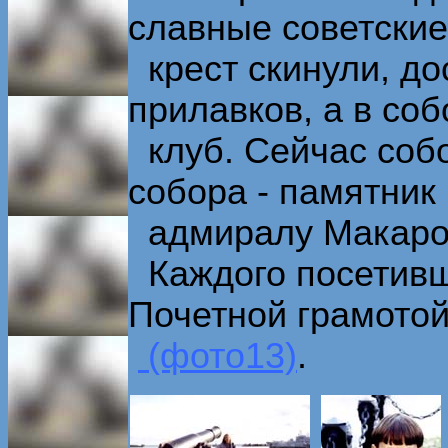
славные советски
крест скинули, до
прилавков, а в со
клуб. Сейчас собо
собора - памятник
адмиралу Макар
Каждого посетивш
Почетной грамото
(фото13)