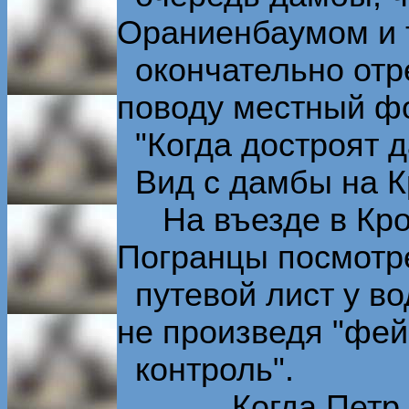
Ораниенбаумом и
окончательно отре
поводу местный ф
"Когда достроят д
Вид с дамбы на К
На въезде в Крон
Погранцы посмотр
путевой лист у во
не произведя "фей
контроль".
Когда Петр 