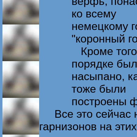
верфь, пона
ко всему
немецкому г
"коронный го
Кроме того,
порядке бы
насыпано, ка
тоже были
построены ф
Все это сейчас на
гарнизонов на эти