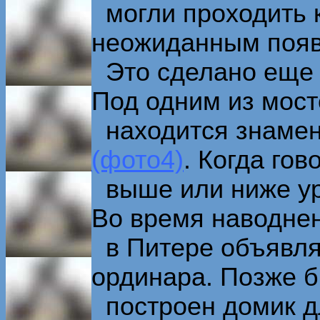
могли проходить к
неожиданным появ
Это сделано еще п
Под одним из мост
находится знамен
(фото4)
. Когда гов
выше или ниже уро
Во время наводне
в Питере объявляю
ординара. Позже 
построен домик д