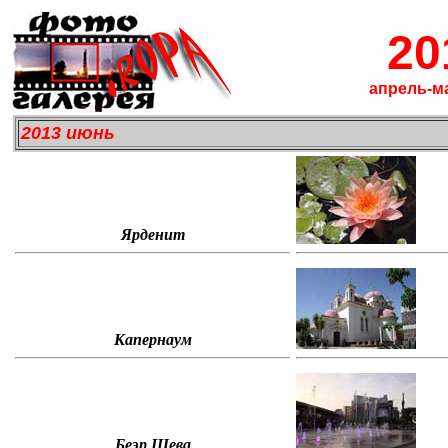
20
апрель-м
2013 июнь
Ярденит
Капернаум
Беэр Шева